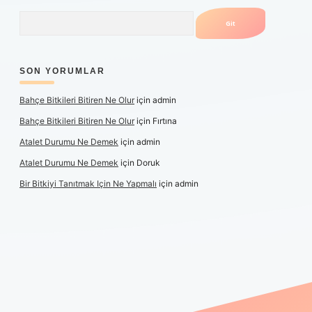
Arama
SON YORUMLAR
Bahçe Bitkileri Bitiren Ne Olur
için
admin
Bahçe Bitkileri Bitiren Ne Olur
için
Fırtına
Atalet Durumu Ne Demek
için
admin
Atalet Durumu Ne Demek
için
Doruk
Bir Bitkiyi Tanıtmak Için Ne Yapmalı
için
admin
canlı maç izle