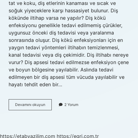
tat ve koku, diş etlerinin kanaması ve sıcak ve
soğuk yiyeceklere karşı hassasiyet bulunur. Diş
kökünde iltihap varsa ne yapılır? Diş kökü
enfeksiyonu genellikle tedavi edilmemiş çürükler,
uygunsuz önceki diş tedavisi veya yaralanma
sonrasında oluşur. Diş kökü enfeksiyonları için en
yaygın tedavi yöntemleri iltihabın temizlenmesi,
kanal tedavisi veya diş çekimidir. Diş iltihabı nereye
vurur? Diş apsesi tedavi edilmezse enfeksiyon çene
ve boyun bölgesine yayılabilir. Aslında tedavi
edilmeyen bir diş apsesi tüm vücuda yayılabilir ve
hayatı tehdit eden bir…
Diş
Devamını okuyun
2 Yorum
Kökünde
Iltihap
Olduğu
Nasıl
Anlaşılır
https://etabyazilim.com
https://egri.com.tr