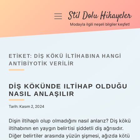
Stil Dolu Hikayeler
menüyü
aç
Modayla ilgili neşeli bilgiler keşfet!
Anasayfa
Gizlilik Politikası
ETIKET:
DIŞ KÖKÜ ILTIHABINA HANGI
Yasal Uyarı
ANTIBIYOTIK VERILIR
Hakkımızda
DIŞ KÖKÜNDE ILTIHAP OLDUĞU
NASIL ANLAŞILIR
Tarih: Kasım 2, 2024
Dişin iltihaplı olup olmadığını nasıl anlarız? Diş kökü
iltihabının en yaygın belirtisi şiddetli diş ağrısıdır.
Diğer belirtiler arasında yüzün şişmesi, ağızda kötü