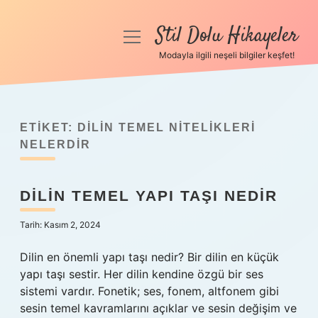
Stil Dolu Hikayeler
menüyü
aç
Modayla ilgili neşeli bilgiler keşfet!
Anasayfa
Gizlilik Politikası
ETIKET:
DILIN TEMEL NITELIKLERI
Yasal Uyarı
NELERDIR
Hakkımızda
DILIN TEMEL YAPI TAŞI NEDIR
Tarih: Kasım 2, 2024
Dilin en önemli yapı taşı nedir? Bir dilin en küçük
yapı taşı sestir. Her dilin kendine özgü bir ses
sistemi vardır. Fonetik; ses, fonem, altfonem gibi
sesin temel kavramlarını açıklar ve sesin değişim ve