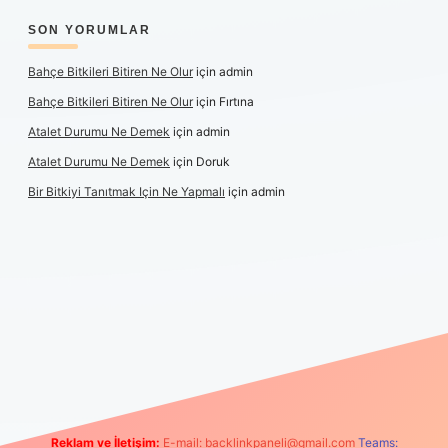
SON YORUMLAR
Bahçe Bitkileri Bitiren Ne Olur
için
admin
Bahçe Bitkileri Bitiren Ne Olur
için
Fırtına
Atalet Durumu Ne Demek
için
admin
Atalet Durumu Ne Demek
için
Doruk
Bir Bitkiyi Tanıtmak Için Ne Yapmalı
için
admin
anlı maç izle
Reklam ve İletişim:
E-mail:
backlinkpaneli@gmail.com
Teams: