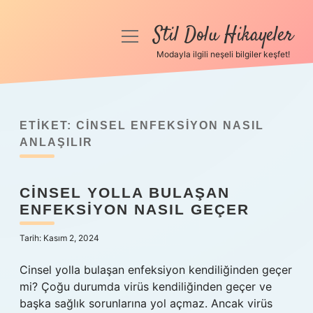
Stil Dolu Hikayeler
menüyü
aç
Modayla ilgili neşeli bilgiler keşfet!
Anasayfa
Gizlilik Politikası
ETIKET:
CINSEL ENFEKSIYON NASIL
Yasal Uyarı
ANLAŞILIR
Hakkımızda
CINSEL YOLLA BULAŞAN
ENFEKSIYON NASIL GEÇER
Tarih: Kasım 2, 2024
Cinsel yolla bulaşan enfeksiyon kendiliğinden geçer
mi? Çoğu durumda virüs kendiliğinden geçer ve
başka sağlık sorunlarına yol açmaz. Ancak virüs