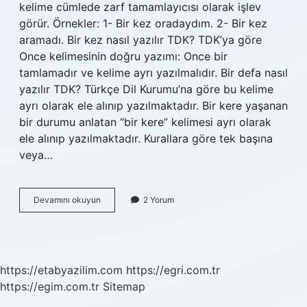
kelime cümlede zarf tamamlayıcısı olarak işlev
görür. Örnekler: 1- Bir kez oradaydım. 2- Bir kez
aramadı. Bir kez nasıl yazılır TDK? TDK’ya göre
Once kelimesinin doğru yazımı: Once bir
tamlamadır ve kelime ayrı yazılmalıdır. Bir defa nasıl
yazılır TDK? Türkçe Dil Kurumu’na göre bu kelime
ayrı olarak ele alınıp yazılmaktadır. Bir kere yaşanan
bir durumu anlatan “bir kere” kelimesi ayrı olarak
ele alınıp yazılmaktadır. Kurallara göre tek başına
veya…
Bir
Devamını okuyun
2 Yorum
Kere
Bitişik
Mi
Yazılır
Ayrı
https://etabyazilim.com
https://egri.com.tr
Mı
https://egim.com.tr
Sitemap