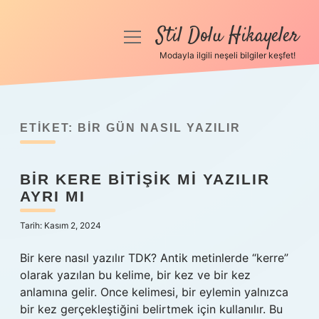
Stil Dolu Hikayeler
menüyü
aç
Modayla ilgili neşeli bilgiler keşfet!
Anasayfa
Gizlilik Politikası
ETIKET:
BIR GÜN NASIL YAZILIR
Yasal Uyarı
BIR KERE BITIŞIK MI YAZILIR
Hakkımızda
AYRI MI
Tarih: Kasım 2, 2024
Bir kere nasıl yazılır TDK? Antik metinlerde “kerre”
olarak yazılan bu kelime, bir kez ve bir kez
anlamına gelir. Once kelimesi, bir eylemin yalnızca
bir kez gerçekleştiğini belirtmek için kullanılır. Bu