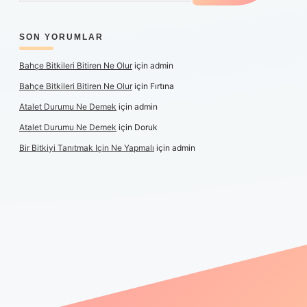
SON YORUMLAR
Bahçe Bitkileri Bitiren Ne Olur
için
admin
Bahçe Bitkileri Bitiren Ne Olur
için
Fırtına
Atalet Durumu Ne Demek
için
admin
Atalet Durumu Ne Demek
için
Doruk
Bir Bitkiyi Tanıtmak Için Ne Yapmalı
için
admin
anlı maç izle