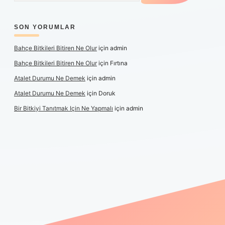
SON YORUMLAR
Bahçe Bitkileri Bitiren Ne Olur
için
admin
Bahçe Bitkileri Bitiren Ne Olur
için
Fırtına
Atalet Durumu Ne Demek
için
admin
Atalet Durumu Ne Demek
için
Doruk
Bir Bitkiyi Tanıtmak Için Ne Yapmalı
için
admin
anlı maç izle