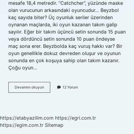
mesafe 18,4 metredir. “Catchcher”, yüzünde maske
olan vurucunun arkasındaki oyuncudur… Beyzbol
kaç sayıda biter? Üç oyunluk seriler üzerinden
oynanan maçlarda, iki oyun kazanan takım galip
sayılır. Eğer bir takım üçüncü setin sonunda 15 puan
veya dördüncü setin sonunda 10 puan öndeyse
maç sona erer. Beyzbolda kaç vuruş hakkı var? Bir
oyun genellikle dokuz devreden oluşur ve oyunun
sonunda en çok koşuya sahip olan takım kazanır.
Çoğu oyun…
Beyzbol
Devamını okuyun
12 Yorum
Kaç
Kale
Var
https://etabyazilim.com
https://egri.com.tr
https://egim.com.tr
Sitemap