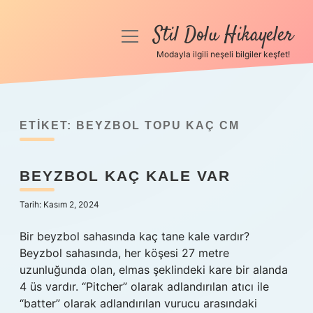
Stil Dolu Hikayeler
menüyü
aç
Modayla ilgili neşeli bilgiler keşfet!
Anasayfa
Gizlilik Politikası
ETIKET:
BEYZBOL TOPU KAÇ CM
Yasal Uyarı
BEYZBOL KAÇ KALE VAR
Hakkımızda
Tarih: Kasım 2, 2024
Bir beyzbol sahasında kaç tane kale vardır?
Beyzbol sahasında, her köşesi 27 metre
uzunluğunda olan, elmas şeklindeki kare bir alanda
4 üs vardır. “Pitcher” olarak adlandırılan atıcı ile
“batter” olarak adlandırılan vurucu arasındaki