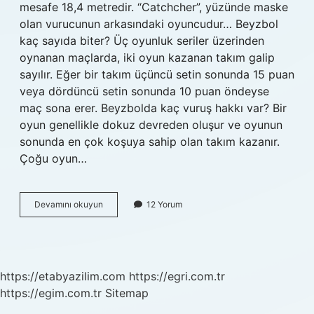
mesafe 18,4 metredir. “Catchcher”, yüzünde maske
olan vurucunun arkasındaki oyuncudur… Beyzbol
kaç sayıda biter? Üç oyunluk seriler üzerinden
oynanan maçlarda, iki oyun kazanan takım galip
sayılır. Eğer bir takım üçüncü setin sonunda 15 puan
veya dördüncü setin sonunda 10 puan öndeyse
maç sona erer. Beyzbolda kaç vuruş hakkı var? Bir
oyun genellikle dokuz devreden oluşur ve oyunun
sonunda en çok koşuya sahip olan takım kazanır.
Çoğu oyun…
Beyzbol
Devamını okuyun
12 Yorum
Kaç
Kale
Var
https://etabyazilim.com
https://egri.com.tr
https://egim.com.tr
Sitemap