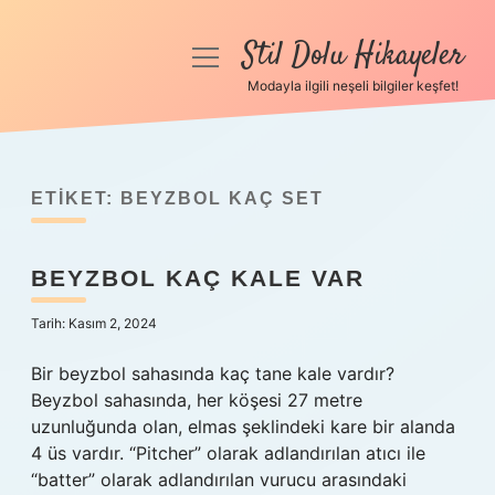
Stil Dolu Hikayeler
menüyü
aç
Modayla ilgili neşeli bilgiler keşfet!
Anasayfa
Gizlilik Politikası
ETIKET:
BEYZBOL KAÇ SET
Yasal Uyarı
BEYZBOL KAÇ KALE VAR
Hakkımızda
Tarih: Kasım 2, 2024
Bir beyzbol sahasında kaç tane kale vardır?
Beyzbol sahasında, her köşesi 27 metre
uzunluğunda olan, elmas şeklindeki kare bir alanda
4 üs vardır. “Pitcher” olarak adlandırılan atıcı ile
“batter” olarak adlandırılan vurucu arasındaki