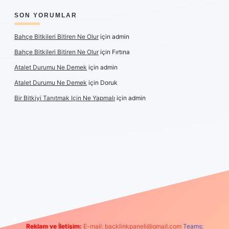
SON YORUMLAR
Bahçe Bitkileri Bitiren Ne Olur
için
admin
Bahçe Bitkileri Bitiren Ne Olur
için
Fırtına
Atalet Durumu Ne Demek
için
admin
Atalet Durumu Ne Demek
için
Doruk
Bir Bitkiyi Tanıtmak Için Ne Yapmalı
için
admin
canlı maç izle
Reklam ve İletişim:
E-mail:
backlinkpaneli@gmail.com
Teams: