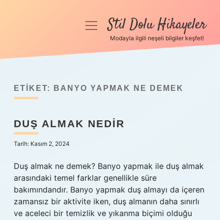
Stil Dolu Hikayeler
menüyü
aç
Modayla ilgili neşeli bilgiler keşfet!
Anasayfa
Gizlilik Politikası
ETIKET:
BANYO YAPMAK NE DEMEK
Yasal Uyarı
DUŞ ALMAK NEDIR
Hakkımızda
Tarih: Kasım 2, 2024
Duş almak ne demek? Banyo yapmak ile duş almak
arasındaki temel farklar genellikle süre
bakımındandır. Banyo yapmak duş almayı da içeren
zamansız bir aktivite iken, duş almanın daha sınırlı
ve aceleci bir temizlik ve yıkanma biçimi olduğu