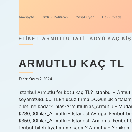
Anasayfa
Gizlilik Politikası
Yasal Uyarı
Hakkımızda
ETIKET:
ARMUTLU TATIL KÖYÜ KAÇ KIŞ
ARMUTLU KAÇ TL
Tarih: Kasım 2, 2024
İstanbul Armutlu feribotu kaç TL? İstanbul – Armutl
seyahat686.00 TLEn ucuz firmaIDOGünlük ortalama 
bileti ne kadar? İhlas-Armutluİhlas_Armutlu – Mudany
₺230,00İhlas_Armutlu – İstanbul Avrupa. Feribot bil
₺350,00İhlas_Armutlu – İstanbul, Anadolu. Feribot
feribot bileti fiyatları ne kadar? Armutlu – Yenikapı 