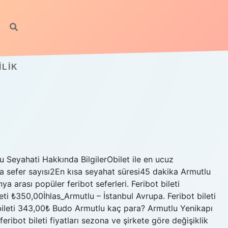
ILIK
u Seyahati Hakkında BilgilerObilet ile en ucuz
sefer sayısı2En kısa seyahat süresi45 dakika Armutlu
a arası popüler feribot seferleri. Feribot bileti
eti ₺350,00İhlas_Armutlu – İstanbul Avrupa. Feribot bileti
 bileti 343,00₺ Budo Armutlu kaç para? Armutlu Yenikapı
feribot bileti fiyatları sezona ve şirkete göre değişiklik