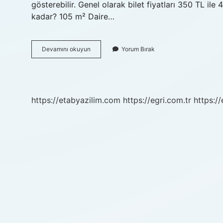
gösterebilir. Genel olarak bilet fiyatları 350 TL il
kadar? 105 m² Daire…
Armutlu
Devamını okuyun
Yorum Bırak
Kaç
Tl
https://etabyazilim.com
https://egri.com.tr
https:/