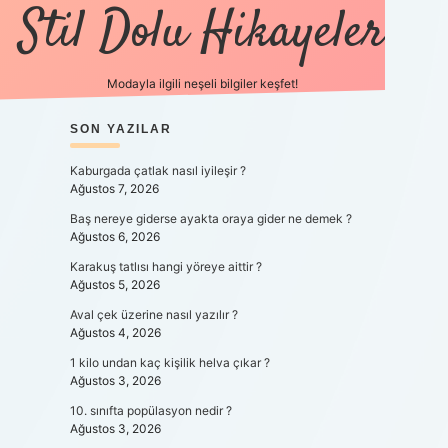
Stil Dolu Hikayeler
Modayla ilgili neşeli bilgiler keşfet!
SIDEBAR
SON YAZILAR
ilbet canlı maç 
Kaburgada çatlak nasıl iyileşir ?
Ağustos 7, 2026
Baş nereye giderse ayakta oraya gider ne demek ?
Ağustos 6, 2026
Karakuş tatlısı hangi yöreye aittir ?
Ağustos 5, 2026
Aval çek üzerine nasıl yazılır ?
Ağustos 4, 2026
1 kilo undan kaç kişilik helva çıkar ?
Ağustos 3, 2026
10. sınıfta popülasyon nedir ?
Ağustos 3, 2026