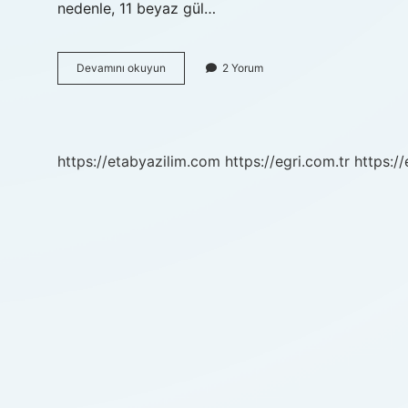
nedenle, 11 beyaz gül…
Beyaz
Devamını okuyun
2 Yorum
Gül
Aranjmanı
Ne
Demek
https://etabyazilim.com
https://egri.com.tr
https:/