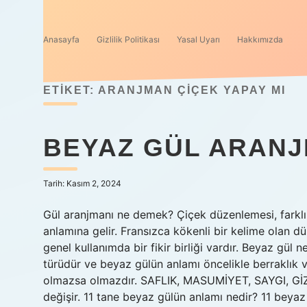
Anasayfa
Gizlilik Politikası
Yasal Uyarı
Hakkımızda
ETIKET:
ARANJMAN ÇIÇEK YAPAY MI
BEYAZ GÜL ARANJ
Tarih: Kasım 2, 2024
Gül aranjmanı ne demek? Çiçek düzenlemesi, farklı r
anlamına gelir. Fransızca kökenli bir kelime olan 
genel kullanımda bir fikir birliği vardır. Beyaz gül 
türüdür ve beyaz gülün anlamı öncelikle berraklık ve
olmazsa olmazdır. SAFLIK, MASUMİYET, SAYGI, GİZE
değişir. 11 tane beyaz gülün anlamı nedir? 11 beyaz 