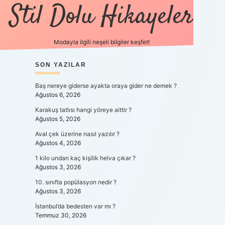
Stil Dolu Hikayeler
Modayla ilgili neşeli bilgiler keşfet!
SIDEBAR
SON YAZILAR
ilbet canlı maç 
Baş nereye giderse ayakta oraya gider ne demek ?
Ağustos 6, 2026
Karakuş tatlısı hangi yöreye aittir ?
Ağustos 5, 2026
Aval çek üzerine nasıl yazılır ?
Ağustos 4, 2026
1 kilo undan kaç kişilik helva çıkar ?
Ağustos 3, 2026
10. sınıfta popülasyon nedir ?
Ağustos 3, 2026
İstanbul’da bedesten var mı ?
Temmuz 30, 2026