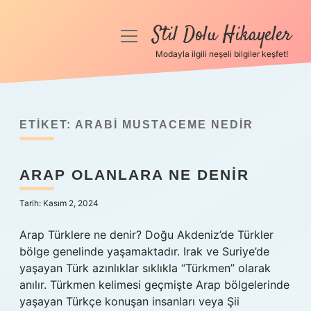
Stil Dolu Hikayeler
menüyü
aç
Modayla ilgili neşeli bilgiler keşfet!
Anasayfa
Gizlilik Politikası
ETIKET:
ARABI MUSTACEME NEDIR
Yasal Uyarı
ARAP OLANLARA NE DENIR
Hakkımızda
Tarih: Kasım 2, 2024
Arap Türklere ne denir? Doğu Akdeniz’de Türkler
bölge genelinde yaşamaktadır. Irak ve Suriye’de
yaşayan Türk azınlıklar sıklıkla “Türkmen” olarak
anılır. Türkmen kelimesi geçmişte Arap bölgelerinde
yaşayan Türkçe konuşan insanları veya Şii