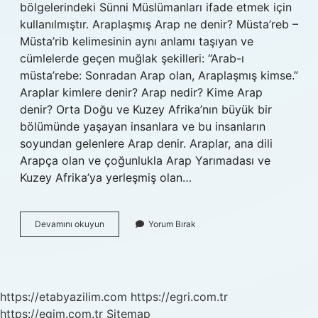
bölgelerindeki Sünni Müslümanları ifade etmek için
kullanılmıştır. Araplaşmış Arap ne denir? Müsta’reb –
Müsta’rib kelimesinin aynı anlamı taşıyan ve
cümlelerde geçen muğlak şekilleri: “Arab-ı
müsta’rebe: Sonradan Arap olan, Araplaşmış kimse.”
Araplar kimlere denir? Arap nedir? Kime Arap
denir? Orta Doğu ve Kuzey Afrika’nın büyük bir
bölümünde yaşayan insanlara ve bu insanların
soyundan gelenlere Arap denir. Araplar, ana dili
Arapça olan ve çoğunlukla Arap Yarımadası ve
Kuzey Afrika’ya yerleşmiş olan…
Arap
Devamını okuyun
Yorum Bırak
Olanlara
Ne
Denir
https://etabyazilim.com
https://egri.com.tr
https://egim.com.tr
Sitemap