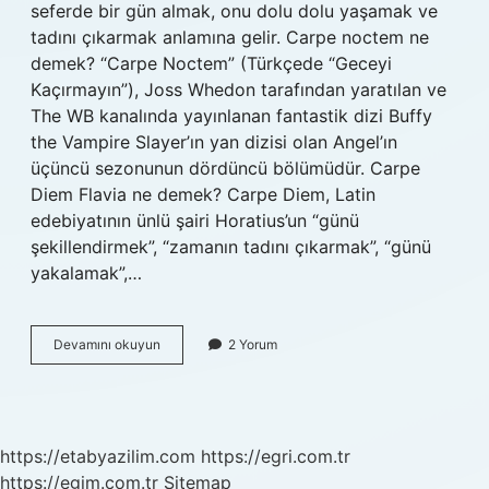
seferde bir gün almak, onu dolu dolu yaşamak ve
tadını çıkarmak anlamına gelir. Carpe noctem ne
demek? “Carpe Noctem” (Türkçede “Geceyi
Kaçırmayın”), Joss Whedon tarafından yaratılan ve
The WB kanalında yayınlanan fantastik dizi Buffy
the Vampire Slayer’ın yan dizisi olan Angel’ın
üçüncü sezonunun dördüncü bölümüdür. Carpe
Diem Flavia ne demek? Carpe Diem, Latin
edebiyatının ünlü şairi Horatius’un “günü
şekillendirmek”, “zamanın tadını çıkarmak”, “günü
yakalamak”,…
Carpe
Devamını okuyun
2 Yorum
Omnia
Ne
Demek
https://etabyazilim.com
https://egri.com.tr
https://egim.com.tr
Sitemap