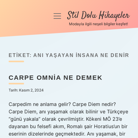
Stil Dolu Hikayeler
menüyü
aç
Modayla ilgili neşeli bilgiler keşfet!
Anasayfa
Gizlilik Politikası
ETIKET:
ANI YAŞAYAN INSANA NE DENIR
Yasal Uyarı
CARPE OMNIA NE DEMEK
Hakkımızda
Tarih: Kasım 2, 2024
Carpedim ne anlama gelir? Carpe Diem nedir?
Carpe Diem, anı yaşamak olarak bilinir ve Türkçeye
“günü yakala” olarak çevrilmiştir. Kökeni MÖ 23’e
dayanan bu felsefi akım, Romalı şair Horatius’un bir
eserinin dizelerinde geçmektedir. Anı yaşamak, bir