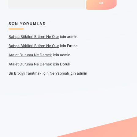
SON YORUMLAR
Bahçe Bitkileri Bitiren Ne Olur
için
admin
Bahçe Bitkileri Bitiren Ne Olur
için
Fırtına
Atalet Durumu Ne Demek
için
admin
Atalet Durumu Ne Demek
için
Doruk
Bir Bitkiyi Tanıtmak Için Ne Yapmalı
için
admin
anlı maç izle