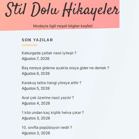
Stil Dolu Hikayeler
Modayla ilgili neşeli bilgiler keşfet!
SIDEBAR
SON YAZILAR
ilbet canlı maç 
Kaburgada çatlak nasıl iyileşir ?
Ağustos 7, 2026
Baş nereye giderse ayakta oraya gider ne demek ?
Ağustos 6, 2026
Karakuş tatlısı hangi yöreye aittir ?
Ağustos 5, 2026
Aval çek üzerine nasıl yazılır ?
Ağustos 4, 2026
1 kilo undan kaç kişilik helva çıkar ?
Ağustos 3, 2026
10. sınıfta popülasyon nedir ?
Ağustos 3, 2026