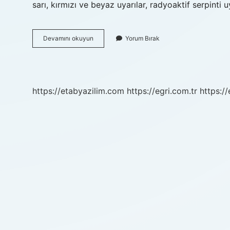
sarı, kırmızı ve beyaz uyarılar, radyoaktif serpinti
10
Devamını okuyun
Yorum Bırak
Kasımda
Neden
Siren
Sesi
Çalınır
https://etabyazilim.com
https://egri.com.tr
https:/