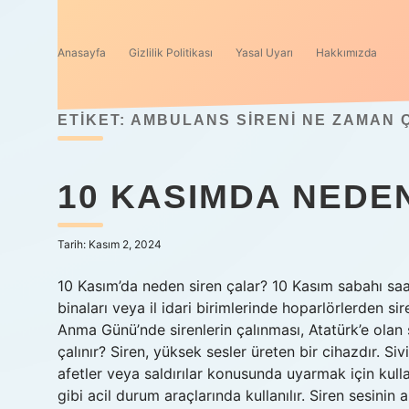
Anasayfa
Gizlilik Politikası
Yasal Uyarı
Hakkımızda
ETIKET:
AMBULANS SIRENI NE ZAMAN 
10 KASIMDA NEDEN
Tarih: Kasım 2, 2024
10 Kasım’da neden siren çalar? 10 Kasım sabahı saat
binaları veya il idari birimlerinde hoparlörlerden s
Anma Günü’nde sirenlerin çalınması, Atatürk’e olan 
çalınır? Siren, yüksek sesler üreten bir cihazdır. Si
afetler veya saldırılar konusunda uyarmak için kullanı
gibi acil durum araçlarında kullanılır. Siren sesinin 