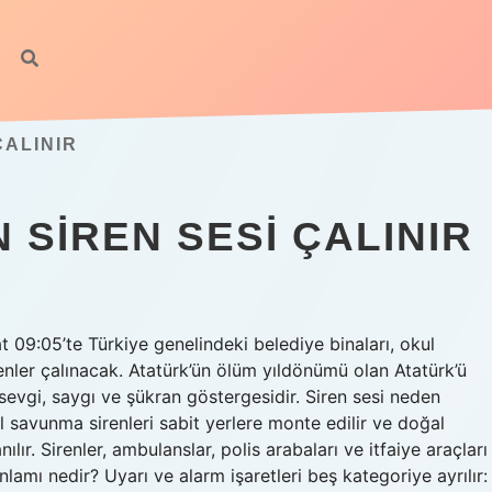
ÇALINIR
 SIREN SESI ÇALINIR
 09:05’te Türkiye genelindeki belediye binaları, okul
irenler çalınacak. Atatürk’ün ölüm yıldönümü olan Atatürk’ü
sevgi, saygı ve şükran göstergesidir. Siren sesi neden
vil savunma sirenleri sabit yerlere monte edilir ve doğal
lır. Sirenler, ambulanslar, polis arabaları ve itfaiye araçları
anlamı nedir? Uyarı ve alarm işaretleri beş kategoriye ayrılır: