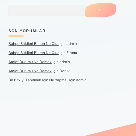
Arama
SON YORUMLAR
Bahçe Bitkileri Bitiren Ne Olur
için
admin
Bahçe Bitkileri Bitiren Ne Olur
için
Fırtına
Atalet Durumu Ne Demek
için
admin
Atalet Durumu Ne Demek
için
Doruk
Bir Bitkiyi Tanıtmak Için Ne Yapmalı
için
admin
anlı maç izle