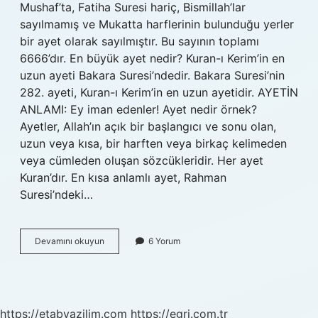
Mushaf’ta, Fatiha Suresi hariç, Bismillah’lar
sayılmamış ve Mukatta harflerinin bulunduğu yerler
bir ayet olarak sayılmıştır. Bu sayının toplamı
6666’dır. En büyük ayet nedir? Kuran-ı Kerim’in en
uzun ayeti Bakara Suresi’ndedir. Bakara Suresi’nin
282. ayeti, Kuran-ı Kerim’in en uzun ayetidir. AYETİN
ANLAMI: Ey iman edenler! Ayet nedir örnek?
Ayetler, Allah’ın açık bir başlangıcı ve sonu olan,
uzun veya kısa, bir harften veya birkaç kelimeden
veya cümleden oluşan sözcükleridir. Her ayet
Kuran’dır. En kısa anlamlı ayet, Rahman
Suresi’ndeki…
Kaç
Devamını okuyun
6 Yorum
Tane
Ayet
Var
https://etabyazilim.com
https://egri.com.tr