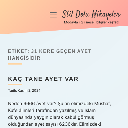
Stil Dolu Hikayeler
menüyü
aç
Modayla ilgili neşeli bilgiler keşfet!
Anasayfa
Gizlilik Politikası
ETIKET:
31 KERE GEÇEN AYET
Yasal Uyarı
HANGISIDIR
Hakkımızda
KAÇ TANE AYET VAR
Tarih: Kasım 2, 2024
Neden 6666 âyet var? Şu an elimizdeki Mushaf,
Kufe âlimleri tarafından yazılmış ve İslam
dünyasında yaygın olarak kabul görmüş
olduğundan ayet sayısı 6236’dır. Elimizdeki