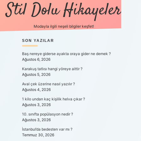
Stil Dolu Hikayeler
Modayla ilgili neşeli bilgiler keşfet!
SIDEBAR
SON YAZILAR
ilbet canlı maç 
Baş nereye giderse ayakta oraya gider ne demek ?
Ağustos 6, 2026
Karakuş tatlısı hangi yöreye aittir ?
Ağustos 5, 2026
Aval çek üzerine nasıl yazılır ?
Ağustos 4, 2026
1 kilo undan kaç kişilik helva çıkar ?
Ağustos 3, 2026
10. sınıfta popülasyon nedir ?
Ağustos 3, 2026
İstanbul’da bedesten var mı ?
Temmuz 30, 2026