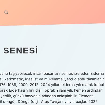
 SENESI
bunu taşıyabilecek insan başarısını sembolize eder. Ejderha
üel, karizmatik, idealist ve mükemmeliyetçi olarak tanımlanır.
76, 1988, 2000, 2012, 2024 yılları ejderha yılı olarak kabul
oprak Ejderhası yılını dişi Toprak Yılanı yılı, hemen ardından
eyebilir, çünkü hayvanın adından anlaşılabilir. Element-
il döngü). Döngü (dişi) Ateş Tavşanı yılıyla başlar. 2025