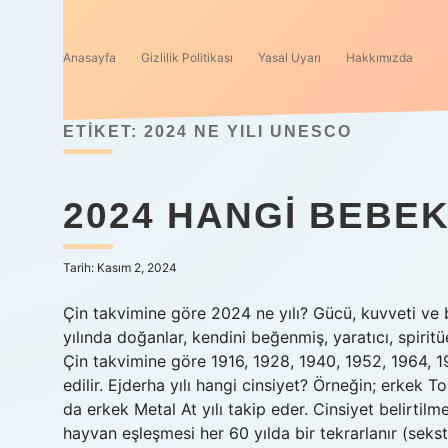
Anasayfa
Gizlilik Politikası
Yasal Uyarı
Hakkımızda
ETIKET:
2024 NE YILI UNESCO
2024 HANGI BEBEK
Tarih: Kasım 2, 2024
Çin takvimine göre 2024 ne yılı? Gücü, kuvveti ve 
yılında doğanlar, kendini beğenmiş, yaratıcı, spirit
Çin takvimine göre 1916, 1928, 1940, 1952, 1964, 19
edilir. Ejderha yılı hangi cinsiyet? Örneğin; erkek T
da erkek Metal At yılı takip eder. Cinsiyet belirtilm
hayvan eşleşmesi her 60 yılda bir tekrarlanır (sekst