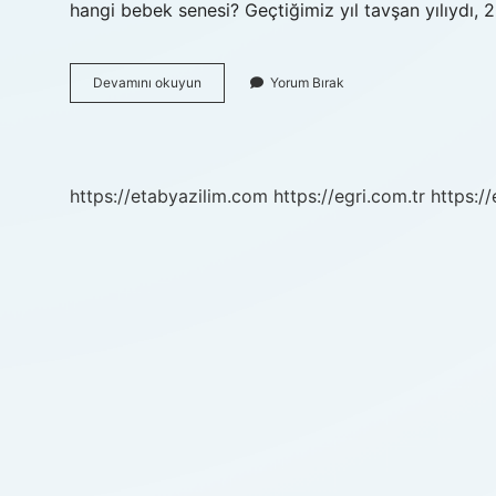
hangi bebek senesi? Geçtiğimiz yıl tavşan yılıydı,
2024
Devamını okuyun
Yorum Bırak
Hangi
Bebek
Senesi
https://etabyazilim.com
https://egri.com.tr
https:/