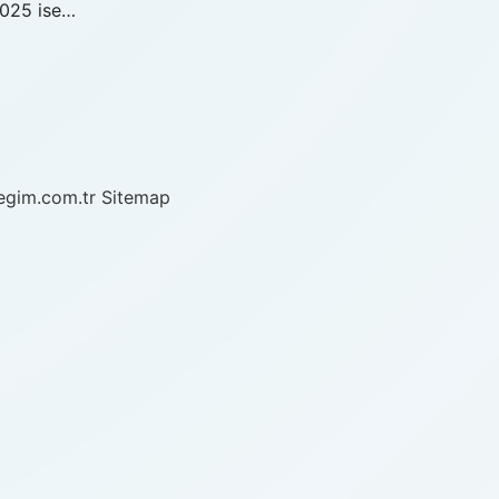
 2025 ise…
/egim.com.tr
Sitemap