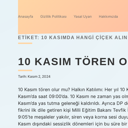
Anasayfa
Gizlilik Politikası
Yasal Uyarı
Hakkımızda
ETIKET:
10 KASIMDA HANGI ÇIÇEK ALIN
10 KASIM TÖREN 
Tarih: Kasım 2, 2024
10 Kasım tören olur mu? Halkın Katılımı: Her yıl 10 
Kasım’da saat 09:00’da. 10 Kasım ne zaman yas olmak
Kasım’da yas tutma geleneği kaldırıldı. Ayrıca DP 
fikrini ilk dile getiren kişi Milli Eğitim Bakanı Tev
9:05’te meşaleler yakılır, siren veya korna sesi duyul
Kasım dışındaki sessizlik dönemleri için bu süre bi