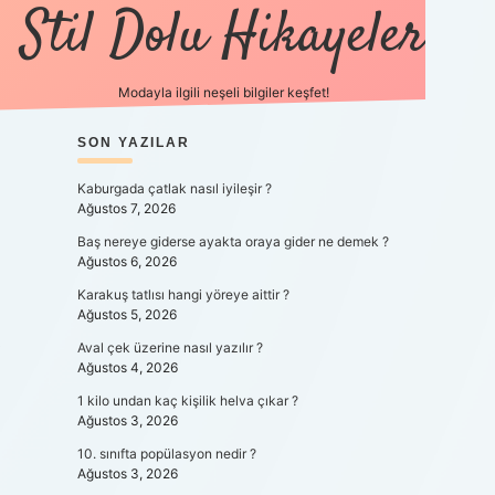
Stil Dolu Hikayeler
Modayla ilgili neşeli bilgiler keşfet!
SIDEBAR
SON YAZILAR
ilbet canlı maç izle
Kaburgada çatlak nasıl iyileşir ?
Ağustos 7, 2026
Baş nereye giderse ayakta oraya gider ne demek ?
Ağustos 6, 2026
Karakuş tatlısı hangi yöreye aittir ?
Ağustos 5, 2026
0
Aval çek üzerine nasıl yazılır ?
Ağustos 4, 2026
1 kilo undan kaç kişilik helva çıkar ?
Ağustos 3, 2026
10. sınıfta popülasyon nedir ?
Ağustos 3, 2026