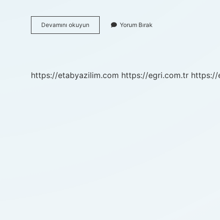
10
Devamını okuyun
Yorum Bırak
Kasım
Tören
Olacak
Mı
https://etabyazilim.com
https://egri.com.tr
https:/