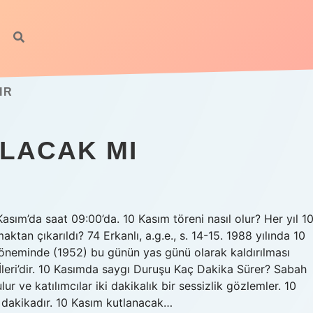
IR
OLACAK MI
Kasım’da saat 09:00’da. 10 Kasım töreni nasıl olur? Her yıl 1
tan çıkarıldı? 74 Erkanlı, a.g.e., s. 14-15. 1988 yılında 10
döneminde (1952) bu günün yas günü olarak kaldırılması
fik İleri’dir. 10 Kasımda saygı Duruşu Kaç Dakika Sürer? Sabah
ur ve katılımcılar iki dakikalık bir sessizlik gözlemler. 10
r dakikadır. 10 Kasım kutlanacak…