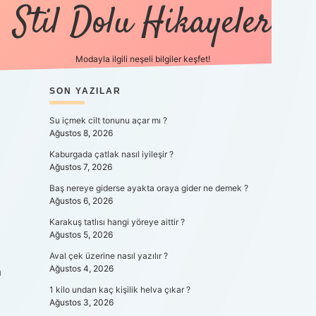
Stil Dolu Hikayeler
Modayla ilgili neşeli bilgiler keşfet!
SIDEBAR
SON YAZILAR
ilbet canlı maç iz
Su içmek cilt tonunu açar mı ?
Ağustos 8, 2026
Kaburgada çatlak nasıl iyileşir ?
Ağustos 7, 2026
Baş nereye giderse ayakta oraya gider ne demek ?
Ağustos 6, 2026
Karakuş tatlısı hangi yöreye aittir ?
Ağustos 5, 2026
Aval çek üzerine nasıl yazılır ?
Ağustos 4, 2026
m
1 kilo undan kaç kişilik helva çıkar ?
Ağustos 3, 2026