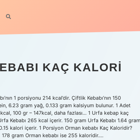
KEBABI KAÇ KALORI
bı’nın 1 porsiyonu 214 kcal’dir. Çiftlik Kebabı’nın 150
in, 6.23 gram yağ, 0.133 gram kalsiyum bulunur. 1 Adet
kcal, 100 gr – 147kcal, daha fazlası… 1 Urfa kebap kaç
 Urfa Kebabı 265 kcal içerir. 150 gram Urfa Kebabı 1.64 gra
.15 kalori içerir. 1 Porsiyon Orman kebabı Kaç Kaloridir?
i 178 gram Orman kebabı ise 255 kaloridir.…