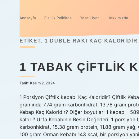
Anasayfa
Gizlilik Politikası
Yasal Uyarı
Hakkımızda
ETIKET:
1 DUBLE RAKI KAÇ KALORIDIR
1 TABAK ÇIFTLIK 
Tarih: Kasım 2, 2024
1 Porsiyon Çiftlik kebabı Kaç Kaloridir? Çiftlik Keba
gramında 7.74 gram karbonhidrat, 13.78 gram prote
Kebap Kaç Kaloridir? Diğer boyutlar: 1 kebap – 589
kalori? Urfa Kebabının Besin Değerleri: 1 porsiyon
karbonhidrat, 15.38 gram protein, 11.88 gram yağ, 0
100 gram Orman kebabı 143 kcal, bir porsiyon yan