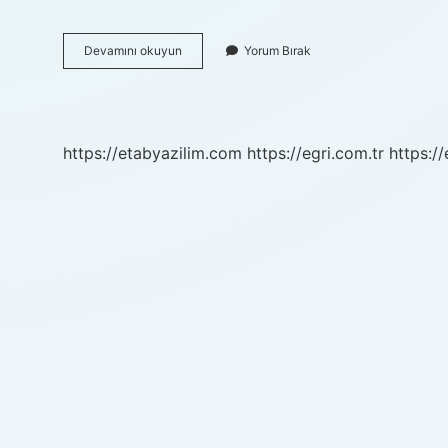
1
Devamını okuyun
Yorum Bırak
Tabak
Çiftlik
Kebabı
Kaç
Kalori
https://etabyazilim.com
https://egri.com.tr
https:/